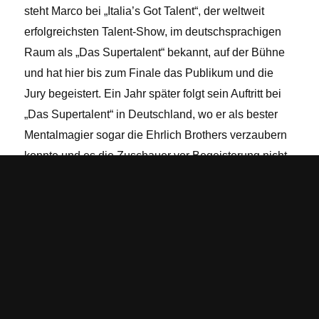
steht Marco bei „Italia’s Got Talent“, der weltweit
erfolgreichsten Talent-Show, im deutschsprachigen
Raum als „Das Supertalent“ bekannt, auf der Bühne
und hat hier bis zum Finale das Publikum und die
Jury begeistert. Ein Jahr später folgt sein Auftritt bei
„Das Supertalent“ in Deutschland, wo er als bester
Mentalmagier sogar die Ehrlich Brothers verzaubern
konnte und es die Zuschauer vor Begeisterung nicht
mehr auf den Sitzen hielt.
Ausgezeichnete Unterhaltung
für Ihr Event
Diese Erfolge spiegeln sich direkt in seinen Shows
wider. Als erfahrener Magier für Events in der
Schweiz bietet Marco Miele: